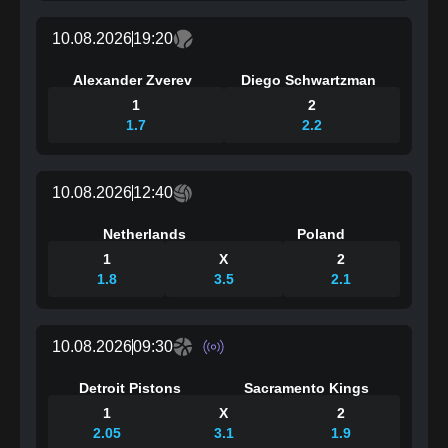
10.08.2026
19:20
Alexander Zverev
Diego Schwartzman
1
2
1.7
2.2
10.08.2026
12:40
Netherlands
Poland
1
X
2
1.8
3.5
2.1
10.08.2026
09:30
Detroit Pistons
Sacramento Kings
1
X
2
2.05
3.1
1.9