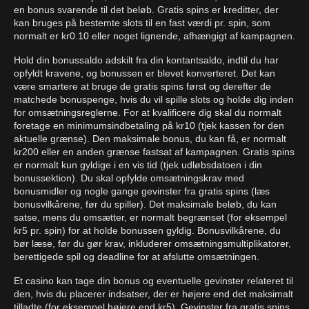
en bonus svarende til det beløb. Gratis spins er kreditter, der
kan bruges på bestemte slots til en fast værdi pr. spin, som
normalt er kr0.10 eller noget lignende, afhængigt af kampagnen.
Hold din bonussaldo adskilt fra din kontantsaldo, indtil du har
opfyldt kravene, og bonussen er blevet konverteret. Det kan
være smartere at bruge de gratis spins først og derefter de
matchede bonuspenge, hvis du vil spille slots og holde dig inden
for omsætningsreglerne. For at kvalificere dig skal du normalt
foretage en minimumsindbetaling på kr10 (tjek kassen for den
aktuelle grænse). Den maksimale bonus, du kan få, er normalt
kr200 eller en anden grænse fastsat af kampagnen. Gratis spins
er normalt kun gyldige i en vis tid (tjek udløbsdatoen i din
bonussektion). Du skal opfylde omsætningskrav med
bonusmidler og nogle gange gevinster fra gratis spins (læs
bonusvilkårene, før du spiller). Det maksimale beløb, du kan
satse, mens du omsætter, er normalt begrænset (for eksempel
kr5 pr. spin) for at holde bonussen gyldig. Bonusvilkårene, du
bør læse, før du gør krav, inkluderer omsætningsmultiplikatorer,
berettigede spil og deadline for at afslutte omsætningen.
Et casino kan tage din bonus og eventuelle gevinster relateret til
den, hvis du placerer indsatser, der er højere end det maksimalt
tilladte (for eksempel højere end kr5). Gevinster fra gratis spins