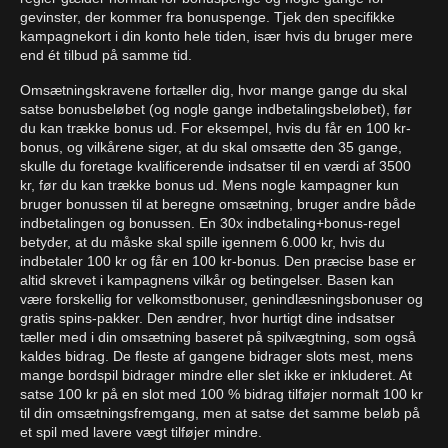
gevinster, der kommer fra bonuspenge. Tjek den specifikke
kampagnekort i din konto hele tiden, især hvis du bruger mere
end ét tilbud på samme tid.
Omsætningskravene fortæller dig, hvor mange gange du skal
satse bonusbeløbet (og nogle gange indbetalingsbeløbet), før
du kan trække bonus ud. For eksempel, hvis du får en 100 kr-
bonus, og vilkårene siger, at du skal omsætte den 35 gange,
skulle du foretage kvalificerende indsatser til en værdi af 3500
kr, før du kan trække bonus ud. Mens nogle kampagner kun
bruger bonussen til at beregne omsætning, bruger andre både
indbetalingen og bonussen. En 30x indbetaling+bonus-regel
betyder, at du måske skal spille igennem 6.000 kr, hvis du
indbetaler 100 kr og får en 100 kr-bonus. Den præcise base er
altid skrevet i kampagnens vilkår og betingelser. Basen kan
være forskellig for velkomstbonuser, genindlæsningsbonuser og
gratis spins-pakker. Den ændrer, hvor hurtigt dine indsatser
tæller med i din omsætning baseret på spilvægtning, som også
kaldes bidrag. De fleste af gangene bidrager slots mest, mens
mange bordspil bidrager mindre eller slet ikke er inkluderet. At
satse 100 kr på en slot med 100 % bidrag tilføjer normalt 100 kr
til din omsætningsfremgang, men at satse det samme beløb på
et spil med lavere vægt tilføjer mindre.