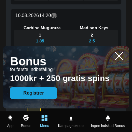
10.08.2026
14:20
Garbine Muguruza
Madison Keys
1
2
1.85
2.5
Bonus
10.08.2026
08:50
for første indbetaling
Cuba
Brazil
1000kr + 250 gratis spins
1
X
2
1.75
3
2.4
Registrer
1
2
3
4
Næste
Se mere
App
Bonus
Menu
Kampagnekode
Ingen Indskud Bonus