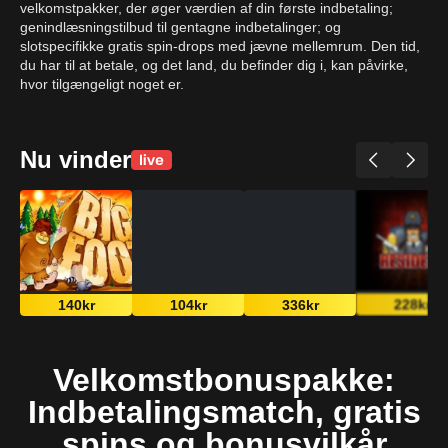
velkomstpakker, der øger værdien af din første indbetaling;
genindlæsningstilbud til gentagne indbetalinger; og
slotspecifikke gratis spin-drops med jævne mellemrum. Den tid,
du har til at betale, og det land, du befinder dig i, kan påvirke,
hvor tilgængeligt noget er.
Nu vinder
140kr
104kr
336kr
228kr
Velkomstbonuspakke:
Indbetalingsmatch, gratis
spins og bonusvilkår