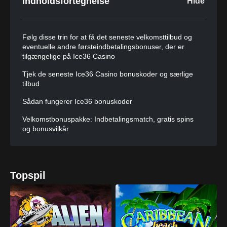
Indholdsfortegnelse
Hide
Følg disse trin for at få det seneste velkomsttilbud og
eventuelle andre førsteindbetalingsbonuser, der er
tilgængelige på Ice36 Casino
Tjek de seneste Ice36 Casino bonuskoder og særlige
tilbud
Sådan fungerer Ice36 bonuskoder
Velkomstbonuspakke: Indbetalingsmatch, gratis spins
og bonusvilkår
Hvad indeholder velkomstpakken
Sådan gør du krav på Ice36-bonussen: Trin til tilmelding
Topspil
og verifikation
Tilmelding og aktivering af bonussen
Omsætningskrav, spilvægtning og tidsfrister er nogle af
Ice36 kampagnebetingelserne