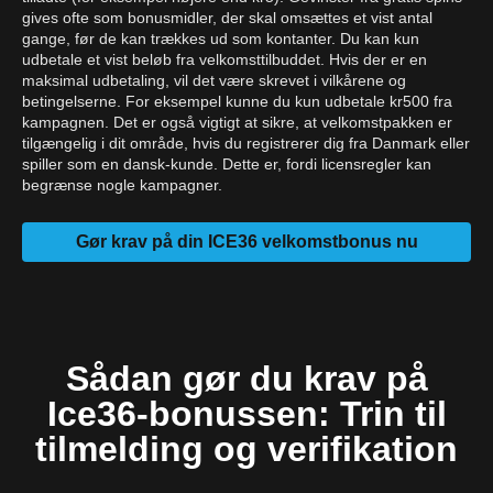
gives ofte som bonusmidler, der skal omsættes et vist antal
gange, før de kan trækkes ud som kontanter. Du kan kun
udbetale et vist beløb fra velkomsttilbuddet. Hvis der er en
maksimal udbetaling, vil det være skrevet i vilkårene og
betingelserne. For eksempel kunne du kun udbetale kr500 fra
kampagnen. Det er også vigtigt at sikre, at velkomstpakken er
tilgængelig i dit område, hvis du registrerer dig fra Danmark eller
spiller som en dansk-kunde. Dette er, fordi licensregler kan
begrænse nogle kampagner.
Gør krav på din ICE36 velkomstbonus nu
Sådan gør du krav på
Ice36-bonussen: Trin til
tilmelding og verifikation