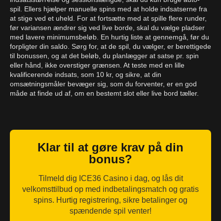
spil. Ellers hjælper manuelle spins med at holde indsatserne fra
at stige ved et uheld. For at fortsætte med at spille flere runder,
før variansen ændrer sig ved live borde, skal du vælge pladser
med lavere minimumsbeløb. En hurtig liste at gennemgå, før du
forpligter din saldo. Sørg for, at de spil, du vælger, er berettigede
til bonussen, og at det beløb, du planlægger at satse pr. spin
eller hånd, ikke overstiger grænsen. At teste med en lille
kvalificerende indsats, som 10 kr, og sikre, at din
omsætningsmåler bevæger sig, som du forventer, er en god
måde at finde ud af, om en bestemt slot eller live bord tæller.
Klar til at gøre krav på din
bonus?
Tilmeld dig ICE36 Casino i dag, og lås dit
velkomsttilbud op med indbetalingsmatch og gratis
spins. Hurtig registrering, sikre betalinger og
spændende spil venter!