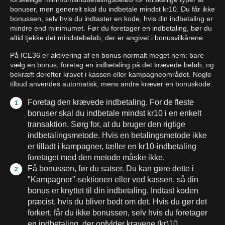
bonuser, men generelt skal du indbetale mindst kr10. Du får ikke
bonussen, selv hvis du indtaster en kode, hvis din indbetaling er
mindre end minimumet. Før du foretager en indbetaling, bør du
altid tjekke det mindstebeløb, der er angivet i bonusvilkårene.
På ICE36 er aktivering af en bonus normalt meget nem: bare
vælg en bonus, foretag en indbetaling på det krævede beløb, og
bekræft derefter kravet i kassen eller kampagneområdet. Nogle
tilbud anvendes automatisk, mens andre kræver en bonuskode.
Foretag den krævede indbetaling. For de fleste
bonuser skal du indbetale mindst kr10 i en enkelt
transaktion. Sørg for, at du bruger den rigtige
indbetalingsmetode. Hvis en betalingsmetode ikke
er tilladt i kampagner, tæller en kr10-indbetaling
foretaget med den metode måske ikke.
Få bonussen, før du satser. Du kan gøre dette i
"Kampagner"-sektionen eller ved kassen, så din
bonus er knyttet til din indbetaling. Indtast koden
præcist, hvis du bliver bedt om det. Hvis du gør det
forkert, får du ikke bonussen, selv hvis du foretager
en indbetaling, der opfylder kravene (kr)10.