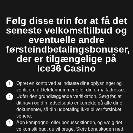
Følg disse trin for at få det
seneste velkomsttilbud og
eventuelle andre
førsteindbetalingsbonuser,
der er tilgængelige på
Ice36 Casino
Opret en konto ved at indtaste dine oplysninger og
verificere dit telefonnummer eller din e-mailadresse.
Udfør den grundlæggende verifikation. Sørg for, at
dit navn og din fødselsdato er korrekte på alle dine
dokumenter, så din udbetaling ikke bliver forsinket
senere.
Åbn kampagne- eller bonussektionen, og vælg det
velkomsttilbud, du vil bruge. Skriv bonuskoden ned,