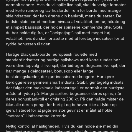
normalt senere. Hvis du vil spille live spil, skal du vælge formater
med korte runder og lav husfordel frem for borde med mange
sideindsatser, der kan dræne din bankroll, mens du satser. De
bedste slots har et medium niveau af volatilitet, en høj hitrate og
et simpelt basisspil, der holder spinsene kommende ofte. Slots,
du bør holde dig fra, er "jackpotjagt"-spil med meget høj
volatilitet, hvis du skal fortsætte med at foretage indsatser for at
rydde bonussen til tiden.
Hurtige Blackjack-borde, europæisk roulette med
standardindsatser og hurtige spilshows med korte runder bør
være dine topvalg til live spil, der bidrager. Begræns live spil, der
har mange sideindsatser, bonuskøb eller lange
beslutningskæder, der gør indsatserne længere. Hurtigere
færdiggørelse gennem smart indsats. Stabil, gentagelig indsats,
der følger den maksimale indsatsregel, er normalt den hurtigste
måde at rydde på. Mange spillere begrænser deres spins, når
deres bonusbankroll er omkring 200 kr. På den måde mister de
ikke alle deres penge for hurtigt og behøver ikke at fylde op
igen. I stedet for at jagte én stor gevinst er målet at holde
"motoren" i indsatserne kørende.
Nyttig kontrol af hastigheden. Hvis du kan holde øje med din
indsatsstørrelse og sessionslængde, skal du kun bruge auto-